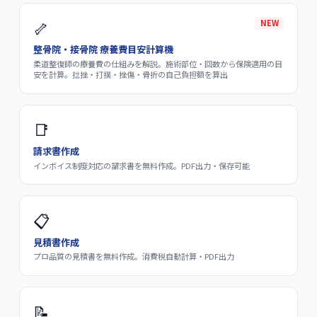
🦴
NEW
整骨院・接骨院 療養費目安計算機
柔道整復師の療養費の仕組みを解説。施術部位・回数から保険適用の目
安を計算。捻挫・打撲・挫傷・骨折の自己負担額を算出
📑
請求書作成
インボイス制度対応の請求書を無料作成。PDF出力・保存可能
📋
見積書作成
プロ品質の見積書を無料作成。消費税自動計算・PDF出力
📝