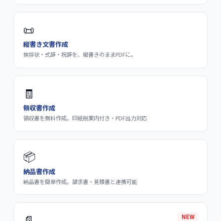
📜
縦書き文書作成
挨拶状・式辞・祝辞を、縦書きのままPDFに。
🧾
領収書作成
領収書を無料作成。印紙税案内付き・PDF出力対応
📦
納品書作成
納品書を簡単作成。請求書・見積書と連携可能
📄
NEW