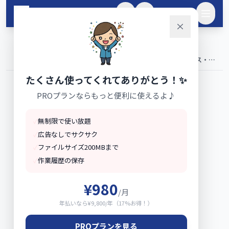
メインコンテンツへスキップ
🌙
ログイン
ホーム
for
›
›
個人事業主・フリーランス向けツール｜確定申告・インボイス・節
税計算 | yamada-tools.jp
たくさん使ってくれてありがとう！✨
PROプランならもっと便利に使えるよ♪
✓
無制限で使い放題
✓
広告なしでサクサク
✓
ファイルサイズ200MBまで
✓
作業履歴の保存
¥980
/月
年払いなら¥9,800/年（17%お得！）
PROプランを見る