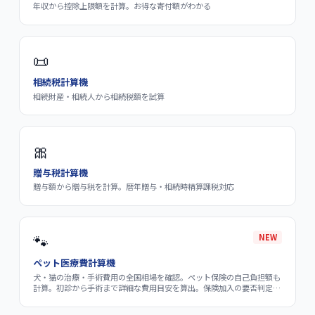
年収から控除上限額を計算。お得な寄付額がわかる
📜
相続税計算機
相続財産・相続人から相続税額を試算
🎀
贈与税計算機
贈与額から贈与税を計算。暦年贈与・相続時精算課税対応
🐾
NEW
ペット医療費計算機
犬・猫の治療・手術費用の全国相場を確認。ペット保険の自己負担額も
計算。初診から手術まで詳細な費用目安を算出。保険加入の要否判定付
き