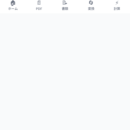
🏠
📄
📝
🔄
⚡
ホーム
PDF
書類
変換
計算