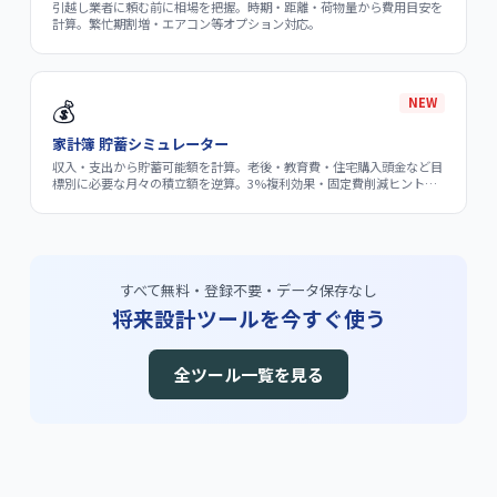
引越し業者に頼む前に相場を把握。時期・距離・荷物量から費用目安を
計算。繁忙期割増・エアコン等オプション対応。
💰
NEW
家計簿 貯蓄シミュレーター
収入・支出から貯蓄可能額を計算。老後・教育費・住宅購入頭金など目
標別に必要な月々の積立額を逆算。3%複利効果・固定費削減ヒント付
き
すべて無料・登録不要・データ保存なし
将来設計ツールを今すぐ使う
全ツール一覧を見る