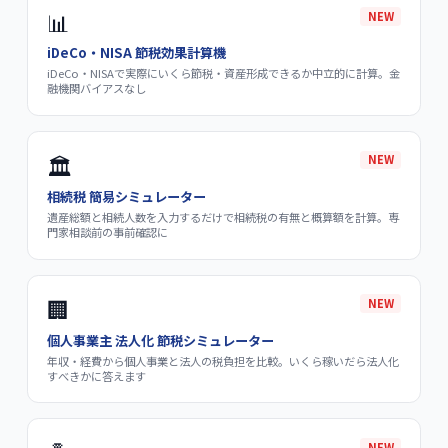
📊
NEW
iDeCo・NISA 節税効果計算機
iDeCo・NISAで実際にいくら節税・資産形成できるか中立的に計算。金
融機関バイアスなし
🏛️
NEW
相続税 簡易シミュレーター
遺産総額と相続人数を入力するだけで相続税の有無と概算額を計算。専
門家相談前の事前確認に
🏢
NEW
個人事業主 法人化 節税シミュレーター
年収・経費から個人事業と法人の税負担を比較。いくら稼いだら法人化
すべきかに答えます
NEW