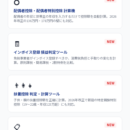
💍
配偶者控除・配偶者特別控除 計算機
配偶者の年収と世帯主の年収を入力するだけで控除額を自動計算。2026
年改正の136万円・178万円の壁にも対応。
🧾
NEW
インボイス登録 損益判定ツール
免税事業者がインボイス登録すべきか、消費税負担と手取りの変化を計
算。原則課税・簡易課税・2割特例を比較。
👨‍👩‍👧
NEW
扶養控除 判定・計算ツール
子供・親の扶養控除額を正確に計算。2026年改正で新設の特定親族特別
控除（19〜22歳・年収123万超）にも対応。
📋
NEW