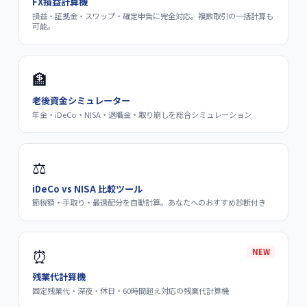
FX損益計算機
損益・証拠金・スワップ・確定申告に完全対応。複数取引の一括計算も
可能。
🏦
老後資金シミュレーター
年金・iDeCo・NISA・退職金・取り崩しを総合シミュレーション
⚖️
iDeCo vs NISA 比較ツール
節税額・手取り・最適配分を自動計算。あなたへのおすすめ診断付き
⏰
NEW
残業代計算機
固定残業代・深夜・休日・60時間超え対応の残業代計算機