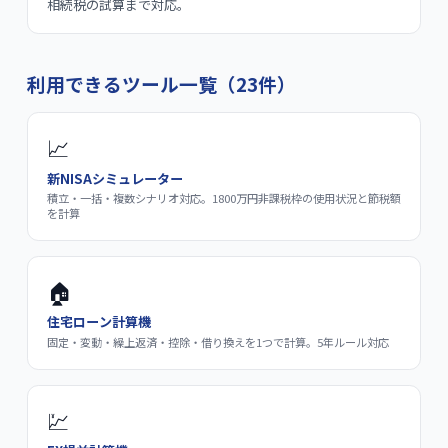
相続税の試算まで対応。
利用できるツール一覧（
23
件）
📈
新NISAシミュレーター
積立・一括・複数シナリオ対応。1800万円非課税枠の使用状況と節税額
を計算
🏠
住宅ローン計算機
固定・変動・繰上返済・控除・借り換えを1つで計算。5年ルール対応
💹