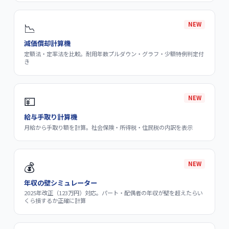
📉
NEW
減価償却計算機
定額法・定率法を比較。耐用年数プルダウン・グラフ・少額特例判定付
き
💴
NEW
給与手取り計算機
月給から手取り額を計算。社会保険・所得税・住民税の内訳を表示
💰
NEW
年収の壁シミュレーター
2025年改正（123万円）対応。パート・配偶者の年収が壁を超えたらい
くら損するか正確に計算