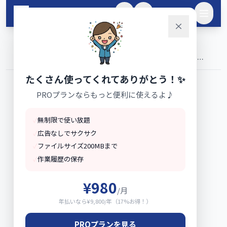
メインコンテンツへスキップ
🌙
ログイン
ホーム
for
›
›
家族の生活・将来設計向けツール｜家計・住宅・教育・相続 |
yamada-tools.jp
たくさん使ってくれてありがとう！✨
PROプランならもっと便利に使えるよ♪
✓
無制限で使い放題
✓
広告なしでサクサク
✓
ファイルサイズ200MBまで
✓
作業履歴の保存
¥980
/月
年払いなら¥9,800/年（17%お得！）
PROプランを見る