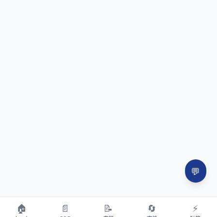
💬
🏠
📄
📝
🔄
⚡