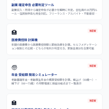
副業 確定申告 必要判定ツール
副業収入・所得から確定申告が必要かを瞬時に判定。会社員の20万円ル
ール・住民税申告も完全対応。フリーランス・アルバイト・不動産収入
など複数副業に対応
🏥
NEW
医療費控除 計算機
年間の医療費から医療費控除額と節税効果を計算。セルフメディケーシ
ョン税制との比較・どちらが有利か判定付き。家族全員分を合算可能
🧓
NEW
年金 受給額 簡易シミュレーター
老齢基礎年金・老齢厚生年金の概算受給額を計算。繰上げ（60歳〜）・
繰下げ（66〜75歳）の月額増減と損益分岐点まで一覧表示
🏫
NEW