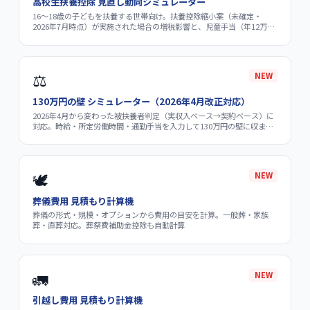
高校生扶養控除 見直し動向シミュレーター
16〜18歳の子どもを扶養する世帯向け。扶養控除縮小案（未確定・
2026年7月時点）が実施された場合の増税影響と、児童手当（年12万円/
人）との差し引き計算。年収別の純損益を試算。
⚖️
NEW
130万円の壁 シミュレーター（2026年4月改正対応）
2026年4月から変わった被扶養者判定（実収入ベース→契約ベース）に
対応。時給・所定労働時間・通勤手当を入力して130万円の壁に収まる
か判定。超過時の社会保険料負担と106万円の壁の最新情報も解説。
🕊️
NEW
葬儀費用 見積もり計算機
葬儀の形式・規模・オプションから費用の目安を計算。一般葬・家族
葬・直葬対応。葬祭費補助金控除も自動計算
🚛
NEW
引越し費用 見積もり計算機