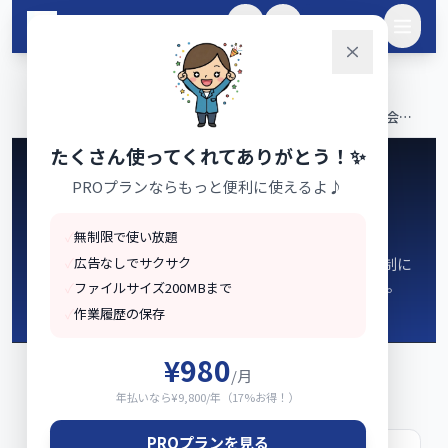
メインコンテンツへスキップ
🌙
ログイン
ホーム
会社情報
›
›
数字で見るyamada-tools.jp｜利用状況・データ出典・運営会社
情報
たくさん使ってくれてありがとう！✨
PROプランならもっと便利に使えるよ♪
ホーム / 運営情報 / 数字で見るyamada-tools.jp
数字で見るyamada-tools.jp
✓
無制限で使い放題
✓
広告なしでサクサク
yamada-tools.jpの利用状況、データの出典、運営体制に
ついて公開しています。 すべて事実に基づく数字です。
✓
ファイルサイズ200MBまで
✓
作業履歴の保存
¥980
/月
利用状況
年払いなら¥9,800/年（17%お得！）
PROプランを見る