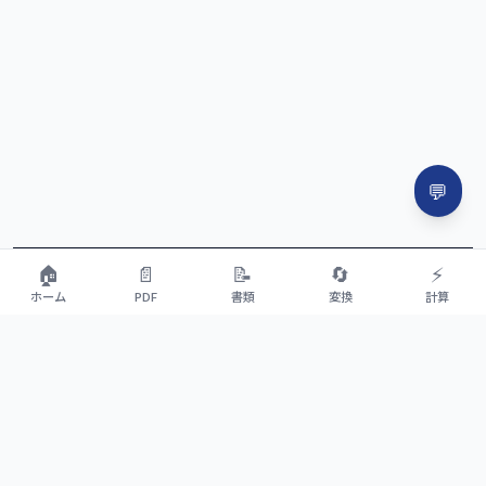
💬
🏠
📄
📝
🔄
⚡
ホーム
PDF
書類
変換
計算
📬
新機能をお知らせ
新しいツールや便利な使い方をメールでお届けします
登録
※ 迷惑メールは一切送りません。いつでも解除できます。