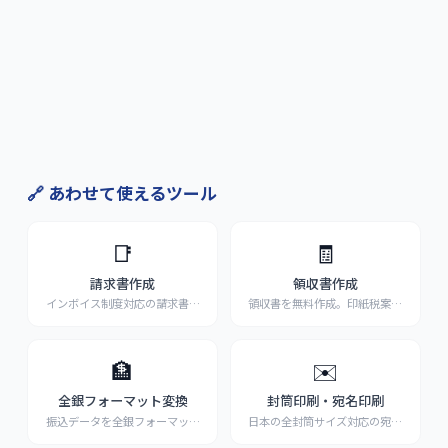
🔗 あわせて使えるツール
📑
🧾
請求書作成
領収書作成
インボイス制度対応の請求書を
領収書を無料作成。印紙税案内
無料作成。PDF出力・
...
付き・PDF出力対応
...
🏦
✉️
全銀フォーマット変換
封筒印刷・宛名印刷
振込データを全銀フォーマット
日本の全封筒サイズ対応の宛名
に一発変換。作り方の解
...
印刷。縦書き・横書き選
...