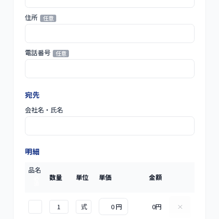
住所
任意
電話番号
任意
宛先
会社名・氏名
必須
明細
品名
数量
単位
単価
金額
必
須
0
円
×