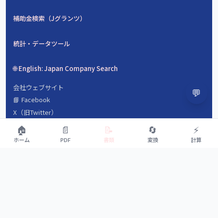
補助金検索（Jグランツ）
統計・データツール
🌐 English: Japan Company Search
会社ウェブサイト
💬
📘 Facebook
X（旧Twitter）
会社概要
🏠
📄
📝
🔄
⚡
数字で見るyamada-tools.jp
ホーム
PDF
書類
変換
計算
よくある質問（FAQ）
運営ストーリー
💡 ツールをリクエスト
適正利用ガイドライン
お問い合わせ
利用規約