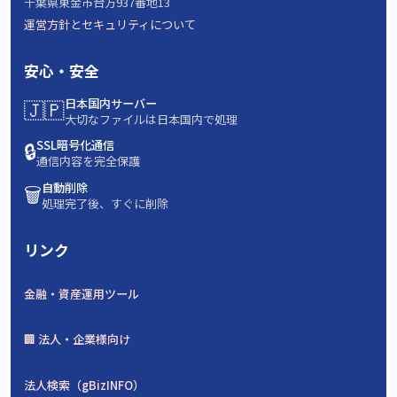
千葉県東金市台方937番地13
運営方針とセキュリティについて
安心・安全
🇯🇵
日本国内サーバー
大切なファイルは日本国内で処理
🔒
SSL暗号化通信
通信内容を完全保護
🗑️
自動削除
処理完了後、すぐに削除
リンク
金融・資産運用ツール
🏢 法人・企業様向け
法人検索（gBizINFO）