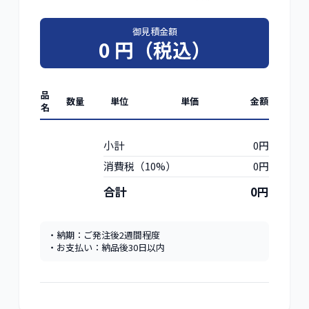
御見積金額
0
円（税込）
品
数量
単位
単価
金額
名
小計
0
円
消費税（
10
%）
0
円
合計
0
円
・納期：ご発注後2週間程度

・お支払い：納品後30日以内