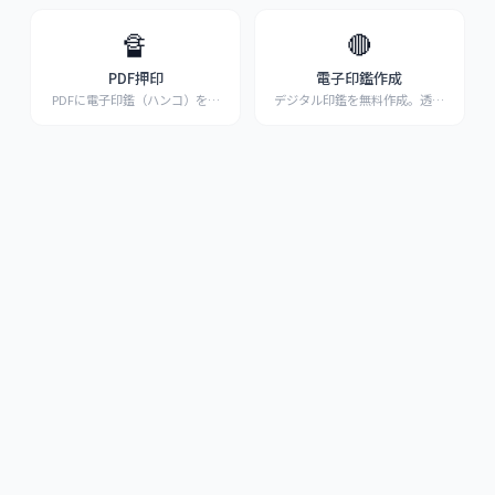
🔏
🔴
PDF押印
電子印鑑作成
PDFに電子印鑑（ハンコ）を押
デジタル印鑑を無料作成。透過
印。印影自動生成機能
...
PNG出力、在宅ワーク
...