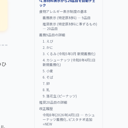
🔍 原材料表示から29品目を自動チェ
ック
食物アレルギー表示制度の基本
義務表示 (特定原材料) — 9品目
推奨表示 (特定原材料に準ずるもの)
— 20品目
義務9品目の詳細
1. えび
2. かに
3. くるみ (令和5年3月 新規義務化)
4. カシューナッツ (令和8年4月1日
つひ
新規義務化)
5. 小麦
6. そば
7. 卵
8. 乳
9. 落花生 (ピーナッツ)
推奨20品目の詳細
改正履歴
令和8年(2026年)4月1日 — カシュ
ーナッツ義務化、ピスタチオ追加
⭐NEW
レル