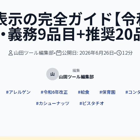
示の完全ガイド【令
・義務9品目+推奨20
山田ツール編集部
•
公開日:
2026年6月26日
•
12分
編集
山
山田ツール編集部
#
アレルゲン
#
令和6年改正
#
給食
#
保育園
#
コン
#
カシューナッツ
#
ピスタチオ