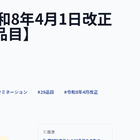
和8年4月1日改正
品目】
タミネーション
#
29品目
#
令和8年4月改正
目次