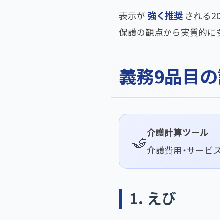
強く推奨
表示が
される2
保護の観点から実質的に
義務9品目の
介護計算ツール
🤝
介護費用・サービ
1. えび