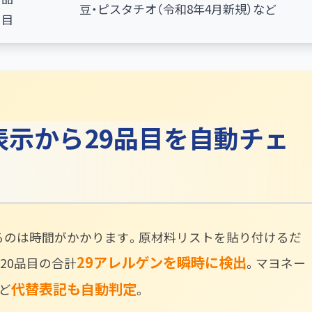
豆・ピスタチオ（令和8年4月新規）など
目
料表示から29品目を自動チェ
るのは時間がかかります。原材料リストを貼り付けるだ
29アレルゲンを瞬時に検出
20品目の合計
​。マヨネー
代替表記も自動判定
ど
​。