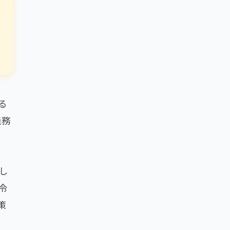
る
義務
し
令
策