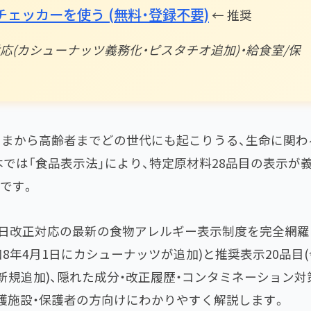
ェッカーを使う (無料・登録不要)
← 推奨
対応(カシューナッツ義務化・ピスタチオ追加)・給食室/保
さまから高齢者までどの世代にも起こりうる、生命に関わ
では「食品表示法」により、特定原材料28品目の表示が
です。
月1日改正対応の最新の食物アレルギー表示制度を完全網羅
和8年4月1日にカシューナッツが追加)と推奨表示20品目(
新規追加)、隠れた成分・改正履歴・コンタミネーション対
護施設・保護者の方向けにわかりやすく解説します。