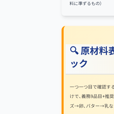
料に準ずるもの）
🔍 原材
ック
一つ一つ目で確認す
けで、義務9品目+推奨
ズ→卵、バター→乳な