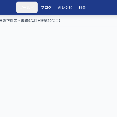
ツール
ブログ
AIレシピ
料金
日改正対応・義務9品目+推奨20品目】