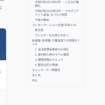
令和5年(2023年)3月 — くるみが義
務化
と
令和6年(2024年)3月 — マカダミア
ナッツ追加、まつたけ削除
今後の動向
コンタミネーション(交差汚染)とは
表示例
アレルギーをお持ちの方へ
給食室・保育園・介護施設での実践ポイ
ント
1. 生活管理指導表の必須化
2. 食材納入時のラベル確認
3. 調理段階のチェック
4. 緊急対応の準備
チェッカーで一発確認
ュ
まとめ
FAQ
大