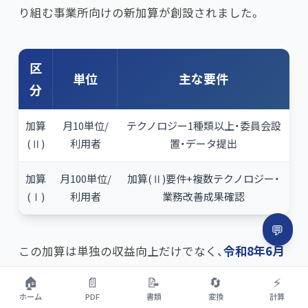
り組む事業所向けの新加算が創設されました。
区
単位
主な要件
分
加算
月10単位/
テクノロジー1種類以上・委員会設
(Ⅱ)
利用者
置・データ提出
加算
月100単位/
加算(Ⅱ)要件+複数テクノロジー・
(Ⅰ)
利用者
業務改善成果確認
💬
この加算は単独の収益向上だけでなく、​
令和8年6月
改定の処遇改善加算上位区分取得の前提条件
とな
🏠
📄
📝
🔄
⚡
るため、令和8年度において非常に重要性を増してい
ホーム
PDF
書類
変換
計算