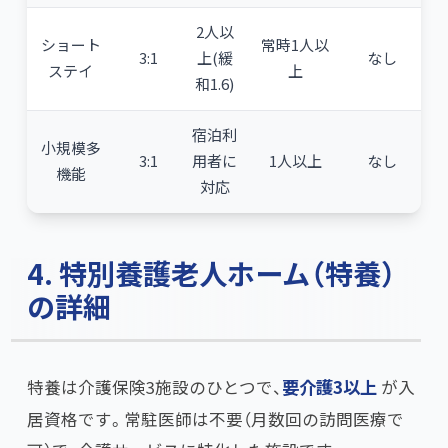
2人以
ショート
常時1人以
3:1
上(緩
なし
ステイ
上
和1.6)
宿泊利
小規模多
3:1
用者に
1人以上
なし
機能
対応
4. 特別養護老人ホーム（特養）
の詳細
特養は介護保険3施設のひとつで、​
要介護3以上
が入
居資格です。常駐医師は不要（月数回の訪問医療で