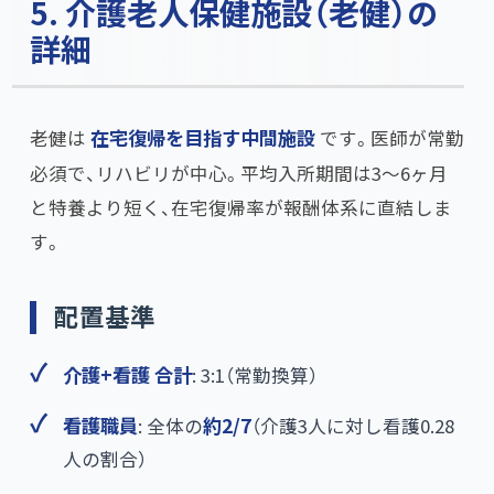
5. 介護老人保健施設（老健）の
詳細
老健は
在宅復帰を目指す中間施設
です。医師が常勤
必須で、リハビリが中心。平均入所期間は3〜6ヶ月
と特養より短く、在宅復帰率が報酬体系に直結しま
す。
配置基準
介護+看護 合計
: 3:1（常勤換算）
看護職員
: 全体の
約2/7
​（介護3人に対し看護0.28
人の割合）