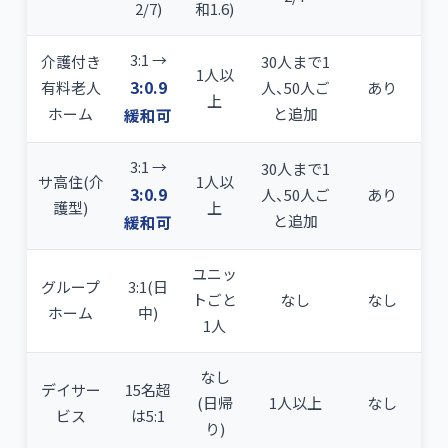
2/7)
和1.6)
3:1 →
介護付き
30人まで1
1人以
3:0.9
有料老人
人、50人ご
あり
上
ホーム
と追加
緩和可
3:1 →
30人まで1
サ高住(介
1人以
3:0.9
人、50人ご
あり
護型)
上
と追加
緩和可
ユニッ
グループ
3:1(日
トごと
なし
なし
ホーム
中)
1人
なし
デイサー
15名超
(日帰
1人以上
なし
ビス
は5:1
り)