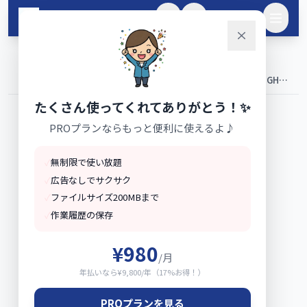
メインコンテンツへスキップ
🌙
ログイン
ホーム
ブログ
›
›
介護職員配置基準の完全ガイド【令和8年度版】特養・老健・GH・
デイサービス全8施設の計算方法と令和8年6月期中改定対応
たくさん使ってくれてありがとう！✨
PROプランならもっと便利に使えるよ♪
✓
無制限で使い放題
✓
広告なしでサクサク
✓
ファイルサイズ200MBまで
✓
作業履歴の保存
¥980
/月
年払いなら¥9,800/年（17%お得！）
PROプランを見る