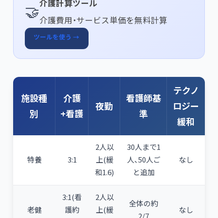
介護計算ツール
🤝
介護費用・サービス単価を無料計算
ツールを使う →
テクノ
施設種
介護
看護師基
夜勤
ロジー
別
+看護
準
緩和
2人以
30人まで1
特養
3:1
上(緩
人、50人ご
なし
和1.6)
と追加
3:1(看
2人以
全体の約
老健
護約
上(緩
なし
2/7