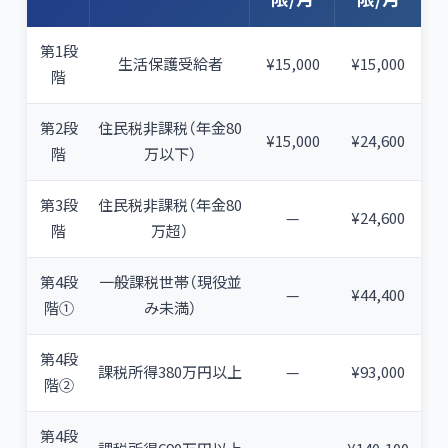
第1段
生活保護受給者
¥15,000
¥15,000
階
第2段
住民税非課税（年金80
¥15,000
¥24,600
階
万以下）
第3段
住民税非課税（年金80
—
¥24,600
階
万超）
第4段
一般課税世帯（現役並
—
¥44,400
階①
み未満）
第4段
課税所得380万円以上
—
¥93,000
階②
第4段