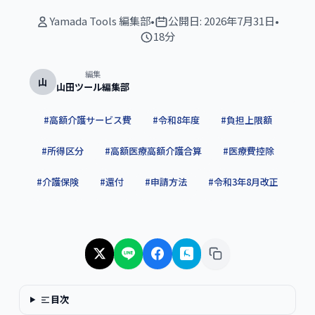
Yamada Tools 編集部
•
公開日:
2026年7月31日
•
18分
編集
山
山田ツール編集部
#
高額介護サービス費
#
令和8年度
#
負担上限額
#
所得区分
#
高額医療高額介護合算
#
医療費控除
#
介護保険
#
還付
#
申請方法
#
令和3年8月改正
目次