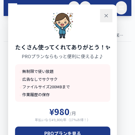
メインコンテンツへスキップ
🌙
ログイン
ホーム
ブログ
›
›
高額介護サービス費の完全ガイド【令和8年度版】6段階所得区
分・計算方法・年間合算制度・申請手順まで
たくさん使ってくれてありがとう！✨
PROプランならもっと便利に使えるよ♪
✓
無制限で使い放題
✓
広告なしでサクサク
✓
ファイルサイズ200MBまで
✓
作業履歴の保存
¥980
/月
年払いなら¥9,800/年（17%お得！）
PROプランを見る