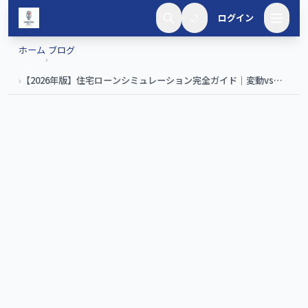
メインコンテンツへスキップ
🌙
ログイン
ホーム
ブログ
›
›
【2026年版】住宅ローンシミュレーション完全ガイド｜変動vs固
定・借入額別の返済額早見表