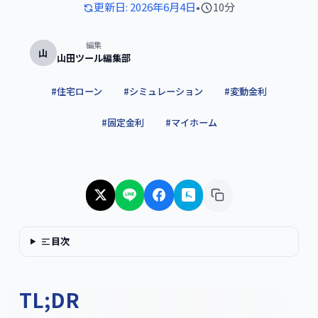
更新日:
2026年6月4日
•
10分
編集
山
山田ツール編集部
#
住宅ローン
#
シミュレーション
#
変動金利
#
固定金利
#
マイホーム
目次
TL;DR