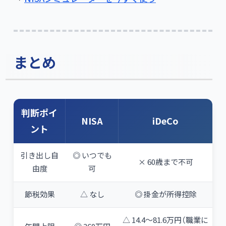
まとめ
判断ポイ
NISA
iDeCo
ント
引き出し自
◎ いつでも
× 60歳まで不可
由度
可
節税効果
△ なし
◎ 掛金が所得控除
△ 14.4〜81.6万円（職業に