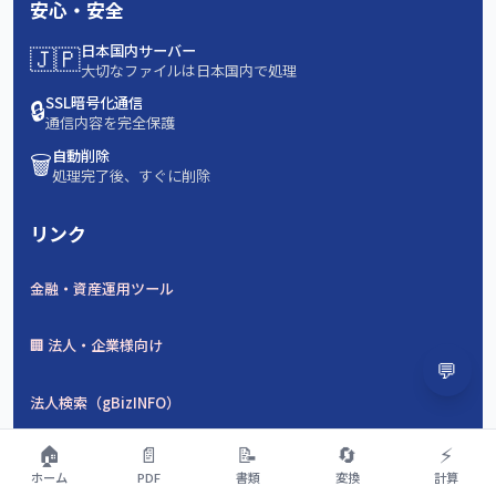
安心・安全
🇯🇵
日本国内サーバー
大切なファイルは日本国内で処理
🔒
SSL暗号化通信
通信内容を完全保護
🗑️
自動削除
処理完了後、すぐに削除
リンク
金融・資産運用ツール
🏢 法人・企業様向け
💬
法人検索（gBizINFO）
🏠
📄
📝
🔄
⚡
補助金検索（Jグランツ）
ホーム
PDF
書類
変換
計算