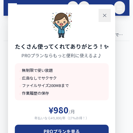
メインコンテンツへスキップ
🌙
ログイン
ホーム
ブログ
›
›
NISAとiDeCoどちらが得？2026年の違いをシミュレーションで徹
底比較
たくさん使ってくれてありがとう！✨
PROプランならもっと便利に使えるよ♪
✓
無制限で使い放題
✓
広告なしでサクサク
✓
ファイルサイズ200MBまで
✓
作業履歴の保存
¥980
/月
年払いなら¥9,800/年（17%お得！）
PROプランを見る