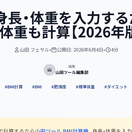
】身長・体重を入力す
体重も計算【2026年
山田 フェサル
•
公開日:
2026年6月4日
•
4分
編集
山
山田ツール編集部
#
BMI計算
#
BMI
#
肥満度
#
標準体重
#
ダイエット
料で計算するなら
山田ツール BMI計算機
。身長・体重を入力