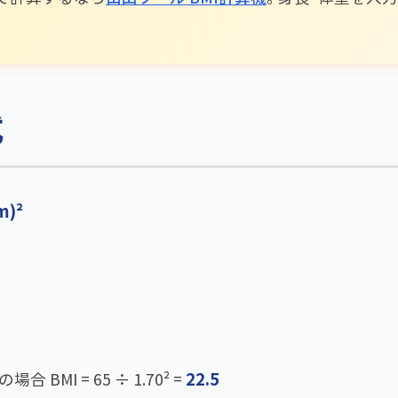
式
m)²
22.5
合 BMI = 65 ÷ 1.70² =