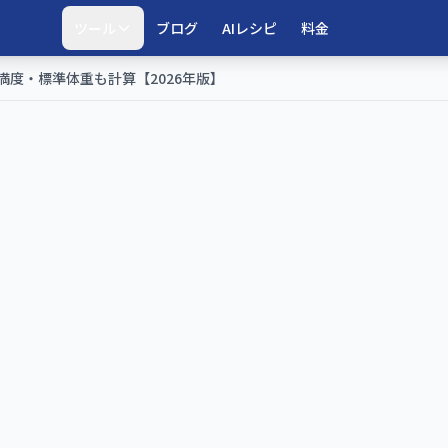
ツール
ブログ
AIレシピ
料金
満度・標準体重も計算【2026年版】