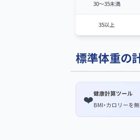
30〜35未満
35以上
標準体重の
健康計算ツール
❤️
BMI・カロリーを