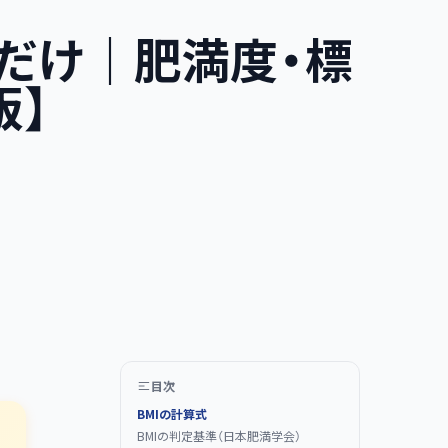
るだけ｜肥満度・標
版】
目次
BMIの計算式
BMIの判定基準（日本肥満学会）