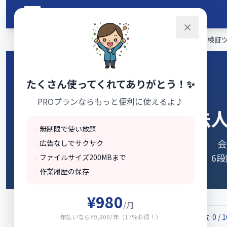
メインコンテンツへスキップ
山田ツール
ホーム
›
ビジネス・法人
›
【無料】法人名×法人番号 クロス検証ツール｜
たくさん使ってくれてありがとう！✨
PROプランならもっと便利に使えるよ♪
法
✓
無制限で使い放題
会
✓
広告なしでサクサク
6
✓
ファイルサイズ200MBまで
✓
作業履歴の保存
¥980
/月
本日のクロス検証回数: 0 / 
年払いなら¥9,800/年（17%お得！）