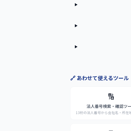
🔗 あわせて使えるツール
🔢
法人番号検索・確認ツ
13桁の法人番号から会社名・所在
法人番号
...