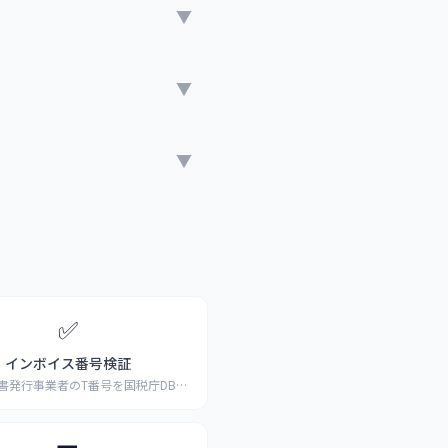
▼
▼
▼
✅
インボイス番号検証
書発行事業者のT番号を国税庁DBで
検証
...