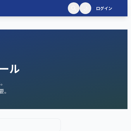
🌙
ログイン
ール
合。
要。