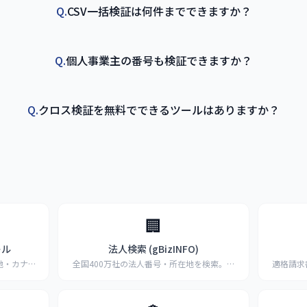
Q.
CSV一括検証は何件までできますか？
Q.
個人事業主の番号も検証できますか？
Q.
クロス検証を無料でできるツールはありますか？
🏢
ール
法人検索 (gBizINFO)
地・カナ・
全国400万社の法人番号・所在地を検索。経
適格請求
済産業省
...