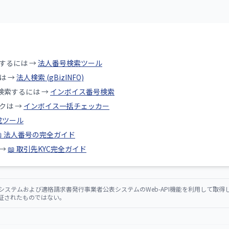
するには →
法人番号検索ツール
は →
法人検索 (gBizINFO)
検索するには →
インボイス番号検索
クは →
インボイス一括チェッカー
成ツール
📖 法人番号の完全ガイド
 →
📖 取引先KYC完全ガイド
システムおよび適格請求書発行事業者公表システムのWeb-API機能を利用して取
証されたものではない。