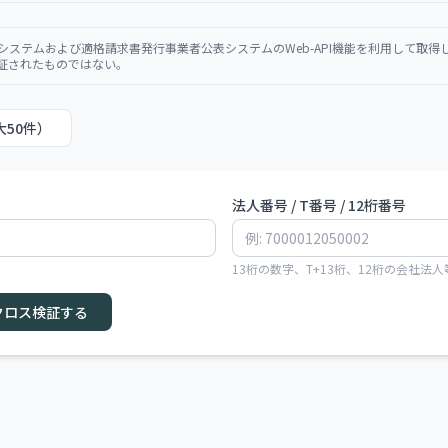
システムおよび適格請求書発行事業者公表システムのWeb-API機能を利用して取
証されたものではない。
50件）
法人番号 / T番号 / 12桁番号
13桁の数字、T+13桁、12桁の会社法
クロス検証する