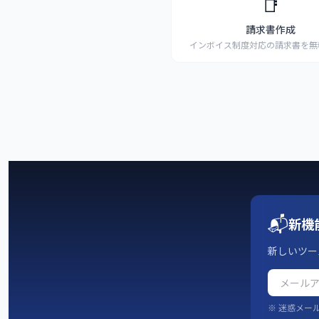
📑
請求書作成
インボイス制度対応の請求書を無
PDF出力・
...
📬
新機
新しいツー
※ 迷惑メー