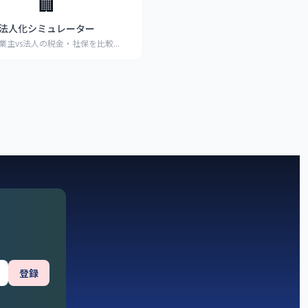
🏢
法人化シミュレーター
業主vs法人の税金・社保を比較
...
登録