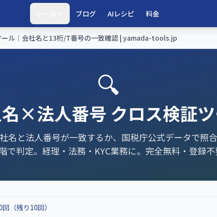
ツール
ブログ
AIレシピ
料金
会社名と13桁/T番号の一致確認 | yamada-tools.jp
🔍
人名×法人番号 クロス検証ツ
社名と法人番号が一致するか、国税庁公式データで照
段階で判定。経理・法務・KYC業務に。完全無料・登録不
10回（残り10回）