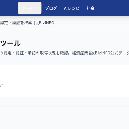
ツール
ブログ
AIレシピ
料金
・認証を検索｜gBizINFO
ツール
の認定・認証・承認の取得状況を確認。経済産業省gBizINFO公式デー