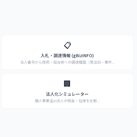
📋
入札・調達情報 (gBizINFO)
法人番号から政府・自治体への調達履歴（発注日・案件
...
🏢
法人化シミュレーター
個人事業主vs法人の税金・社保を比較
...