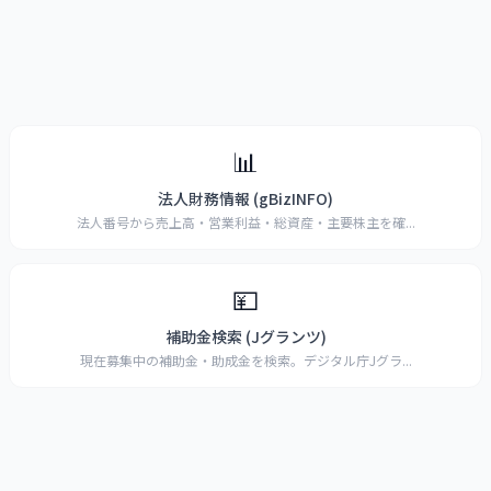
📊
法人財務情報 (gBizINFO)
法人番号から売上高・営業利益・総資産・主要株主を確
...
💴
補助金検索 (Jグランツ)
現在募集中の補助金・助成金を検索。デジタル庁Jグラ
...