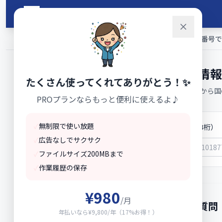
メインコンテンツへスキップ
山田ツール
ホーム
›
ビジネス・法人
›
法人認定情報ツール【無料】法人番号で認定
法人認定情報
たくさん使ってくれてありがとう！✨
13桁の法人番号から国
PROプランならもっと便利に使えるよ♪
✓
無制限で使い放題
法人番号（13桁）
✓
広告なしでサクサク
✓
ファイルサイズ200MBまで
✓
作業履歴の保存
¥980
/月
よくある質問
年払いなら¥9,800/年（17%お得！）