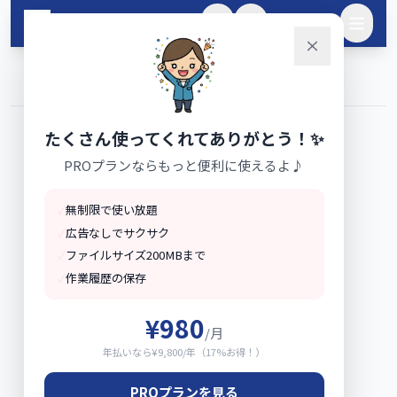
メインコンテンツへスキップ
🌙
ログイン
ホーム
›
ブログ
たくさん使ってくれてありがとう！✨
PROプランならもっと便利に使えるよ♪
✓
無制限で使い放題
✓
広告なしでサクサク
✓
ファイルサイズ200MBまで
✓
作業履歴の保存
¥980
/月
年払いなら¥9,800/年（17%お得！）
PROプランを見る