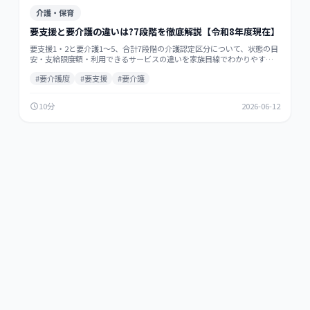
介護・保育
要支援と要介護の違いは?7段階を徹底解説【令和8年度現在】
要支援1・2と要介護1〜5、合計7段階の介護認定区分について、状態の目
安・支給限度額・利用できるサービスの違いを家族目線でわかりやすく
解説。認定の流れと申請方法、ケアマネ選びのポイントまで網羅。令和8
#
要介護度
#
要支援
#
要介護
年度現在(2026年6月期中改定対応)。
10分
2026-06-12