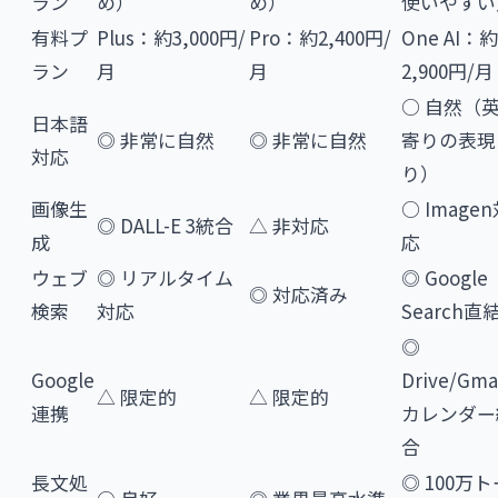
ラン
め）
め）
使いやすい
有料プ
Plus：約3,000円/
Pro：約2,400円/
One AI：約
ラン
月
月
2,900円/月
○ 自然（
日本語
◎ 非常に自然
◎ 非常に自然
寄りの表現
対応
り）
画像生
○ Image
◎ DALL-E 3統合
△ 非対応
成
応
ウェブ
◎ リアルタイム
◎ Google
◎ 対応済み
検索
対応
Search直
◎
Google
Drive/Gmai
△ 限定的
△ 限定的
連携
カレンダー
合
長文処
◎ 100万ト