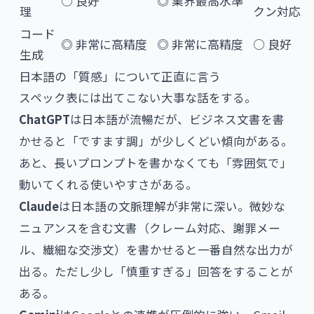
○ 良好
◎ 業界最高水準
理
クン対応
コード
◎ 非常に高精度
◎ 非常に高精度
○ 良好
生成
日本語の「質感」について正直に言う
スペック表には出てこない大事な話をする。
ChatGPT
は日本語が流暢だが、ビジネス文書を書
かせると「ですます調」が少しくどい傾向がある。
あと、長いプロンプトを書かなくても「雰囲気で」
動いてくれる使いやすさがある。
Claude
は日本語の文脈理解が非常に深い。微妙な
ニュアンスを含む文書（クレーム対応、謝罪メー
ル、繊細な交渉文）を書かせると一番自然な出力が
出る。ただし少し「慎重すぎる」回答をすることが
ある。