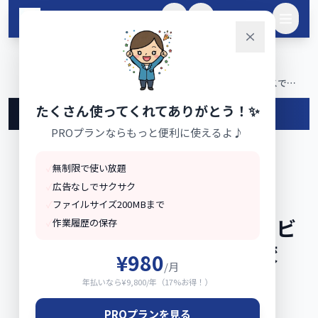
メインコンテンツへスキップ
🌙
ログイン
ホーム
ai
›
›
ChatGPT vs Claude vs Gemini｜2026年版・日本のビジネスで使
い分ける完全比較 | AI活用レシピ
たくさん使ってくれてありがとう！✨
←
🤖
AI活用レシピ
に戻る
PROプランならもっと便利に使えるよ♪
✓
無制限で使い放題
レシピ
✓
広告なしでサクサク
ChatGPT vs Claude vs
✓
ファイルサイズ200MBまで
Gemini｜2026年版・日本のビ
✓
作業履歴の保存
ジネスで使い分ける完全比較
¥980
/月
年払いなら¥9,800/年（17%お得！）
📅
2026-01-28
⏱
5分で読める
PROプランを見る