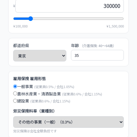
¥
¥100,000
¥1,500,000
都道府県
年齢
（介護保険: 40〜64歳）
雇用保険 雇用形態
一般事業
(
従業員0.5% / 会社1.05%
)
農林水産業・清酒製造業
(
従業員0.6% / 会社1.15%
)
建設業
(
従業員0.6% / 会社1.15%
)
労災保険料率（業種別）
労災保険は会社全額負担です