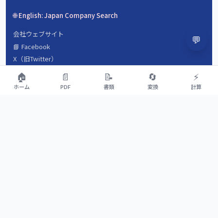
🌐 English: Japan Company Search
会社ウェブサイト
💬
📘 Facebook
X（旧Twitter）
会社概要
🏠
📄
📝
🔄
⚡
数字で見るyamada-tools.jp
ホーム
PDF
書類
変換
計算
よくある質問（FAQ）
運営ストーリー
💡 ツールをリクエスト
適正利用ガイドライン
お問い合わせ
利用規約
プライバシーポリシー
セキュリティ
特定商取引法に基づく表記
サイトマップ