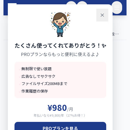
メインコンテンツへスキップ
🌙
ログイン
ホーム
ツール一覧
›
›
社会保険料計算ツール2026｜月給・賞与の従業員・会社負担を自
動計算
たくさん使ってくれてありがとう！✨
PROプランならもっと便利に使えるよ♪
✓
無制限で使い放題
✓
広告なしでサクサク
✓
ファイルサイズ200MBまで
✓
作業履歴の保存
¥980
/月
年払いなら¥9,800/年（17%お得！）
PROプランを見る