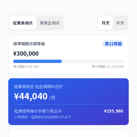
従業員視点
事業主視点
月次
年次
標準報酬月額等級
第
22
等級
¥
300,000
第1等級 ¥58,000
第50等級 ¥1,390,000
従業員負担 社会保険料合計
¥
44,040
/月
社保控除後の手取り見込み
¥
255,960
※所得税・住民税は別途控除されます