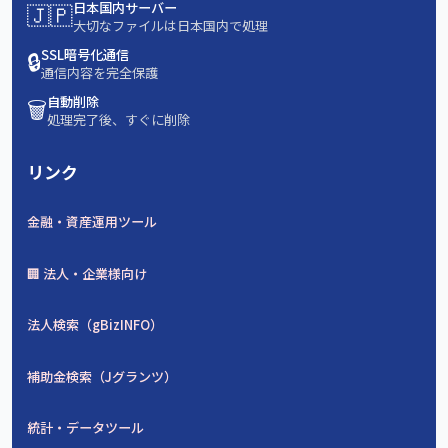
🇯🇵
日本国内サーバー
大切なファイルは日本国内で処理
🔒
SSL暗号化通信
通信内容を完全保護
🗑️
自動削除
処理完了後、すぐに削除
リンク
金融・資産運用ツール
🏢 法人・企業様向け
法人検索（gBizINFO）
補助金検索（Jグランツ）
統計・データツール