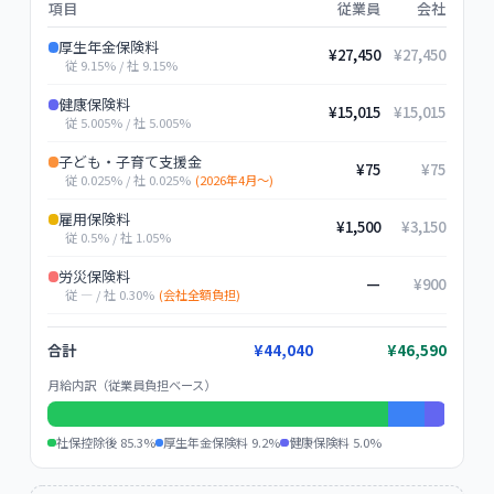
項目
従業員
会社
厚生年金保険料
¥27,450
¥27,450
従
9.15%
/ 社
9.15%
健康保険料
¥15,015
¥15,015
従
5.005%
/ 社
5.005%
子ども・子育て支援金
¥75
¥75
従
0.025%
/ 社
0.025%
(
2026年4月〜
)
雇用保険料
¥1,500
¥3,150
従
0.5%
/ 社
1.05%
労災保険料
—
¥900
従
—
/ 社
0.30%
(
会社全額負担
)
合計
¥
44,040
¥
46,590
月給内訳（従業員負担ベース）
社保控除後
85.3
%
厚生年金保険料
9.2
%
健康保険料
5.0
%