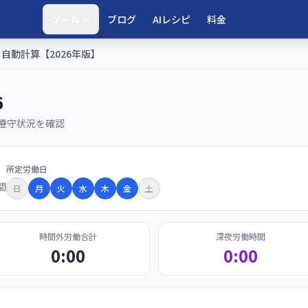
ツール
ブログ
AIレシピ
料金
自動計算【2026年版】
6
遵守状況を確認
所定労働日
間
日
月
火
水
木
金
土
時間外労働合計
深夜労働時間
0:00
0:00