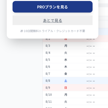
PROプランを見る
0h
あとで見る
日付
曜
出勤
🎁 10日間無料トライアル・クレジットカード不要
8
/
1
土
8
/
2
日
8
/
3
月
8
/
4
火
8
/
5
水
8
/
6
木
8
/
7
金
8
/
8
土
8
/
9
日
8
/
10
月
8
/
11
火