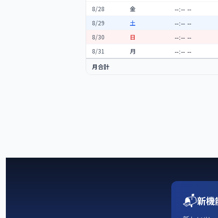
8
/
28
金
8
/
29
土
8
/
30
日
8
/
31
月
月合計
📬
新機