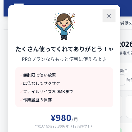
メインコンテンツへスキップ
山田ツール
ホーム
›
ツール一覧
›
労働時間集計ツール｜36協定・時間外労働を
労働時間集計ツール 202
たくさん使ってくれてありがとう！✨
月間の勤怠を入力して残業時間・36協定の
PROプランならもっと便利に使えるよ♪
対象月
所定労働時間/日
✓
無制限で使い放題
時
✓
広告なしでサクサク
✓
ファイルサイズ200MBまで
✓
作業履歴の保存
総実労働時間
0:00
¥980
/月
年払いなら¥9,800/年（17%お得！）
36協定 時間外労働状況
✅ 問題なし