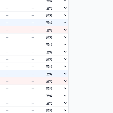
—
—
—
—
—
—
—
—
—
—
—
—
—
—
—
—
—
—
—
—
—
—
—
—
—
—
—
—
—
—
—
—