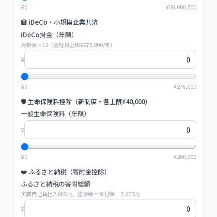
¥
0
¥
50,000,000
🏦 iDeCo・小規模企業共済
iDeCo掛金（年額）
月掛金×12（会社員上限¥276,000/年）
¥
¥
0
¥
276,000
🛡️ 生命保険料控除（新制度・各上限¥40,000）
一般生命保険料（年額）
¥
¥
0
¥
200,000
❤️ ふるさと納税（寄附金控除）
ふるさと納税の寄附総額
実質自己負担2,000円。控除額 = 寄付額 − 2,000円
¥