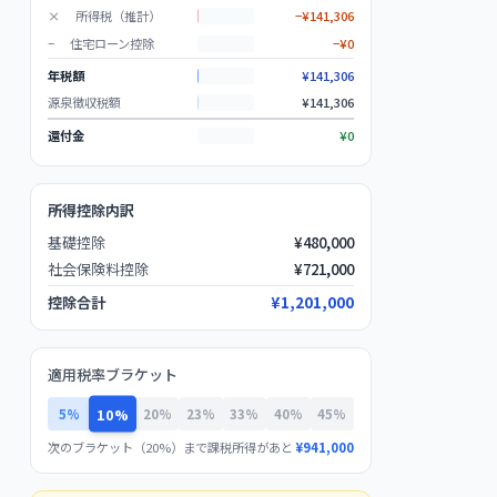
×
所得税（推計）
−
¥141,306
−
住宅ローン控除
−
¥0
年税額
¥141,306
源泉徴収税額
¥141,306
還付金
¥0
所得控除内訳
基礎控除
¥
480,000
社会保険料控除
¥
721,000
控除合計
¥
1,201,000
適用税率ブラケット
10%
5%
20%
23%
33%
40%
45%
次のブラケット（
20%
）まで課税所得があと
¥
941,000