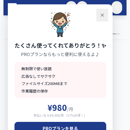
メインコンテンツへスキップ
🌙
ログイン
ホーム
ツール一覧
›
›
年末調整 還付金計算ツール2026｜いくら戻る？事前シミュレータ
ー
たくさん使ってくれてありがとう！✨
PROプランならもっと便利に使えるよ♪
✓
無制限で使い放題
✓
広告なしでサクサク
✓
ファイルサイズ200MBまで
✓
作業履歴の保存
¥980
/月
年払いなら¥9,800/年（17%お得！）
PROプランを見る