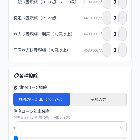
−
0
＋
一般扶養親族（16-18歳・23-69歳）
¥
380,000
/人
−
0
＋
特定扶養親族（19-22歳）
¥
630,000
/人
−
0
＋
老人扶養親族・別居（70歳以上）
¥
480,000
/人
−
0
＋
同居老人扶養親族（70歳以上）
¥
580,000
/人
📋
各種控除
🏠 住宅ローン控除
残高から計算（×0.7%）
実額入力
住宅ローン年末残高
残高×0.7%が税額控除（上限¥21万）
¥