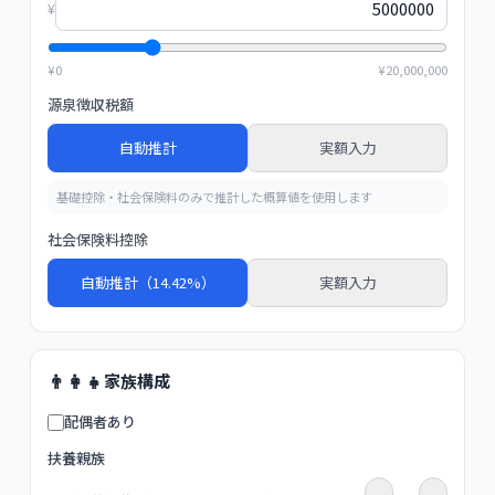
¥
¥
0
¥
20,000,000
源泉徴収税額
自動推計
実額入力
基礎控除・社会保険料のみで推計した概算値を使用します
社会保険料控除
自動推計（14.42%）
実額入力
👨‍👩‍👧
家族構成
配偶者あり
扶養親族