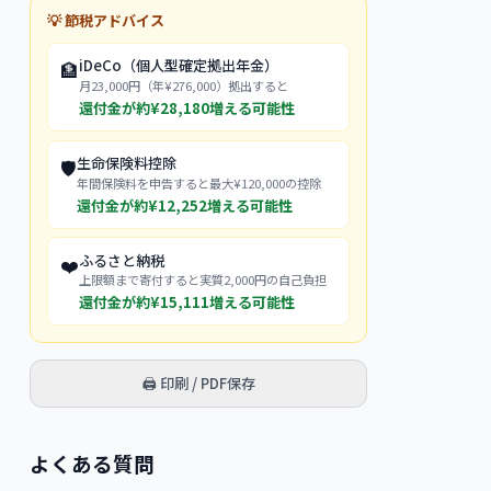
💡 節税アドバイス
iDeCo（個人型確定拠出年金）
🏦
月23,000円（年¥276,000）拠出すると
還付金が約¥
28,180
増える可能性
生命保険料控除
🛡️
年間保険料を申告すると最大¥120,000の控除
還付金が約¥
12,252
増える可能性
ふるさと納税
❤️
上限額まで寄付すると実質2,000円の自己負担
還付金が約¥
15,111
増える可能性
🖨️ 印刷 / PDF保存
よくある質問