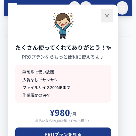
メインコンテンツへスキップ
🌙
ログイン
ホーム
PDF・ファイル
›
›
PDF回転
たくさん使ってくれてありがとう！✨
PROプランならもっと便利に使えるよ♪
✓
無制限で使い放題
✓
広告なしでサクサク
✓
ファイルサイズ200MBまで
✓
作業履歴の保存
¥980
/月
年払いなら¥9,800/年（17%お得！）
PROプランを見る