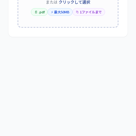
または
クリックして選択
📄
.pdf
⚡ 最大
50MB
📁
1
ファイルまで