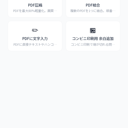
PDF圧縮
PDF結合
PDFを最大80%軽量化。画質そ
複数のPDFを1つに結合。順番入
のまま、メール添付
...
替も簡単、無料で登
...
✏️
🏪
PDFに文字入力
コンビニ印刷用 余白追加
PDFに直接テキストやハンコを
コンビニ印刷で端が切れる問題
追加。申請書・契約書
...
を解決。95%縮小＋余
...