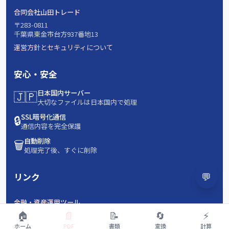
合同会社山田トレード
〒283-0811
千葉県東金市台方937番地13
運営方針とセキュリティについて
安心・安全
🇯🇵
日本国内サーバー
大切なファイルは日本国内で処理
🔒
SSL暗号化通信
通信内容を完全保護
🗑️
自動削除
処理完了後、すぐに削除
💬
リンク
金融・資産運用ツール
🏠
📄
📝
🔄
⚡
ホーム
PDF
書類
変換
計算
🏢 法人・企業様向け