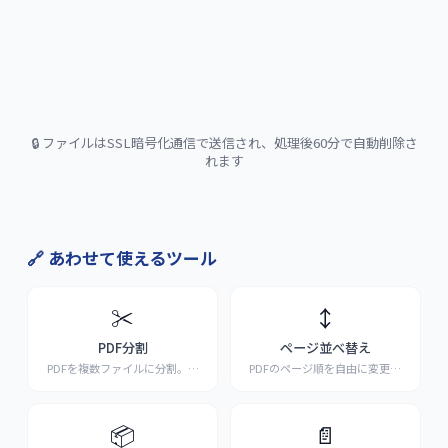
🔒 ファイルはSSL暗号化通信で送信され、処理後60分で自動削除さ
れます
🔗 あわせて使えるツール
✂️
↕️
PDF分割
ページ並べ替え
PDFを複数ファイルに分割。ペ
PDFのページ順を自由に変更。
ージ指定で必要な部分
...
ドラッグ&ドロップで
...
📦
📄