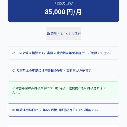
月額の目安
85,000
円/月
🖨️ 印刷 / PDFとして保存
⚠️ この計算は概算です。実際の受給額は年金事務所にご確認ください。
📋 障害年金の申請には初診日の証明・診断書が必要です。
✅ 障害年金は非課税所得です（所得税・住民税ともに課税されませ
ん）。
📅 申請は初診日から1年6ヶ月後（障害認定日）から可能です。