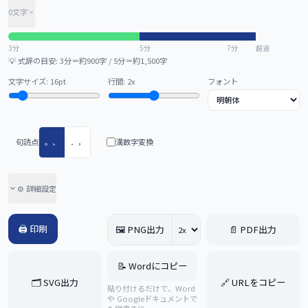
0
文字
3分
5分
7分
超過
💡 式辞の目安: 3分＝約900字 / 5分＝約1,500字
文字サイズ:
16
pt
行間:
2
x
フォント
句読点
。、
．，
漢数字変換
⚙️ 詳細設定
🖨 印刷
🖼 PNG出力
📄 PDF出力
📝 Wordにコピー
🗂 SVG出力
🔗 URLをコピー
貼り付けるだけで、Word
や Googleドキュメントで