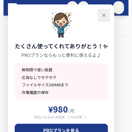
メインコンテンツへスキップ
🌙
ログイン
ホーム
ビジネス書類
›
›
縦書き文書
たくさん使ってくれてありがとう！✨
PROプランならもっと便利に使えるよ♪
✓
無制限で使い放題
✓
広告なしでサクサク
✓
ファイルサイズ200MBまで
✓
作業履歴の保存
¥980
/月
年払いなら¥9,800/年（17%お得！）
PROプランを見る