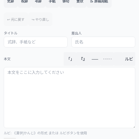
式辞
祝辞
弔辞
手紙
俳句
賞状
📝 原稿用紙
↩ 元に戻す
↪ やり直し
タイトル
差出人
「」
『』
——
……
ルビ
本文
ルビ: 《漢字|かんじ》の形式 または ルビボタンを使用