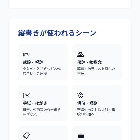
縦書きが使われるシーン
📜
🙏
式辞・祝辞
弔辞・挨拶文
卒業式・入学式などの式
葬儀・法要でのお別れの
典スピーチ原稿
言葉
✉️
🌸
手紙・はがき
俳句・短歌
縦書きの格式ある手紙や
季語を活かした俳句・和
はがき文
歌の縦組み
📋
💼