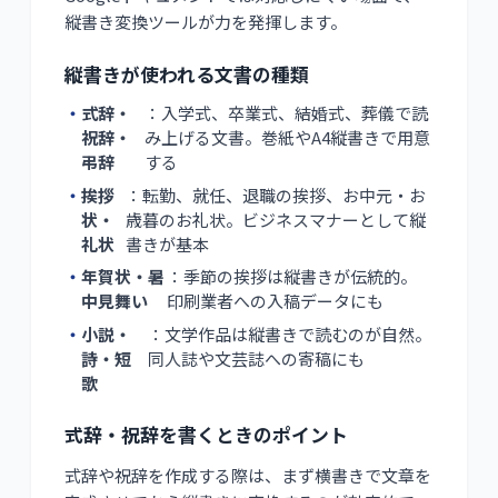
縦書き変換ツールが力を発揮します。
縦書きが使われる文書の種類
・
式辞・
：入学式、卒業式、結婚式、葬儀で読
祝辞・
み上げる文書。巻紙やA4縦書きで用意
弔辞
する
・
挨拶
：転勤、就任、退職の挨拶、お中元・お
状・
歳暮のお礼状。ビジネスマナーとして縦
礼状
書きが基本
・
年賀状・暑
：季節の挨拶は縦書きが伝統的。
中見舞い
印刷業者への入稿データにも
・
小説・
：文学作品は縦書きで読むのが自然。
詩・短
同人誌や文芸誌への寄稿にも
歌
式辞・祝辞を書くときのポイント
式辞や祝辞を作成する際は、まず横書きで文章を