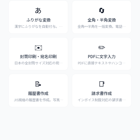
あ
🔄
ふりがな変換
全角・半角変換
漢字にふりがなを自動付与。ひ
全角↔半角を一括変換。電話番
らがな・カタカナ・ロー
...
号・住所データ整形に最
...
✉️
✏️
封筒印刷・宛名印刷
PDFに文字入力
日本の全封筒サイズ対応の宛名
PDFに直接テキストやハンコを
印刷。縦書き・横書き選
...
追加。申請書・契約書
...
📝
📑
履歴書作成
請求書作成
JIS規格の履歴書を作成。写真貼
インボイス制度対応の請求書を
付・PDF出力対応
...
無料作成。PDF出力・
...