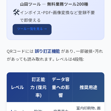
山田ツール — 無料業務ツール200種
🛠️
インボイス・PDF・画像変換など登録不要
で即使える
ツール一覧を見る →
QRコードには
誤り訂正機能
があり、一部破損・汚れ
があっても読み取れます。レベルは4段階:
訂正能
データ容
レベル
力 (復元
量への影
推奨用途
率)
響
室内印刷物、画