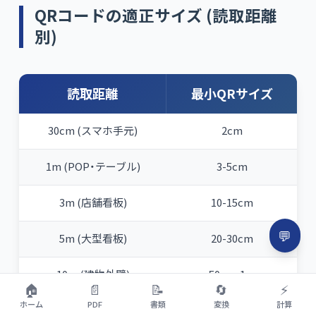
QRコードの適正サイズ (読取距離
別)
読取距離
最小QRサイズ
30cm (スマホ手元)
2cm
1m (POP・テーブル)
3-5cm
3m (店舗看板)
10-15cm
💬
5m (大型看板)
20-30cm
10m (建物外壁)
50cm-1m
🏠
📄
📝
🔄
⚡
ホーム
PDF
書類
変換
計算