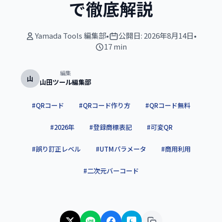
で徹底解説
Yamada Tools 編集部
•
公開日:
2026年8月14日
•
17 min
編集
山
山田ツール編集部
#
QRコード
#
QRコード作り方
#
QRコード無料
#
2026年
#
登録商標表記
#
可変QR
#
誤り訂正レベル
#
UTMパラメータ
#
商用利用
#
二次元バーコード