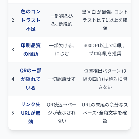
色のコン
黒×白 が最強。コント
一部読み込
2
トラスト
ラスト比 7:1 以上を確
み、断続的
保
不足
印刷品質
一部欠ける、
300DPI以上で印刷。
3
にじむ
プロ印刷を推奨
の問題
QRの一部
位置検出パターン (3
4
が隠れて
一切認識せず
隅の四角) は絶対に隠
さない
いる
リンク先
QR読込→ペー
URLの末尾の余分なス
5
URLが無
ジが表示され
ペース・全角文字を確
ない
認
効