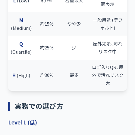
L
約7%
容量最大
(Low)
面表示
M
一般用途 (デフ
約15%
やや少
ォルト)
(Medium)
Q
屋外掲示、汚れ
約25%
少
リスク中
(Quartile)
ロゴ入りQR、屋
H
約30%
最少
外で汚れリスク
(High)
大
実務での選び方
Level L (低)