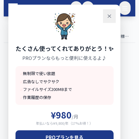
メインコンテンツへスキップ
🌙
ログイン
ホーム
ブログ
›
›
QRコードの作り方完全ガイド【2026年版】無料作成・登録商標表
記・可変QR・読取エラー対処・誤り訂正レベル・UTM分析まで徹
たくさん使ってくれてありがとう！✨
底解説
PROプランならもっと便利に使えるよ♪
✓
無制限で使い放題
✓
広告なしでサクサク
✓
ファイルサイズ200MBまで
✓
作業履歴の保存
¥980
/月
年払いなら¥9,800/年（17%お得！）
PROプランを見る