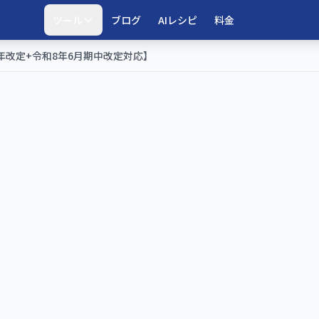
ツール
ブログ
AIレシピ
料金
年改定+令和8年6月期中改定対応】