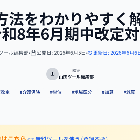
方法をわかりやすく解
令和8年6月期中改定対
ツール編集部
•
公開日:
2026年6月5日
•
更新日:
2026年6月6
編集
山
山田ツール編集部
年改定
#
介護保険
#
単位
#
地域区分
#
加算
#
減算
方はこちら
👉 無料ツールを使う（登録不要）