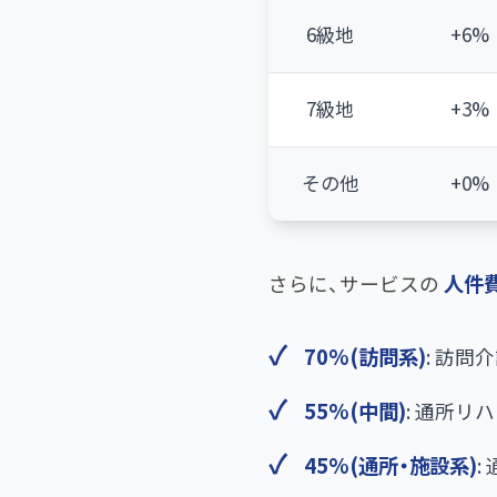
6級地
+6%
7級地
+3%
その他
+0%
人件
さらに、サービスの
70%(訪問系)
: 訪問
55%(中間)
: 通所リ
45%(通所・施設系)
: