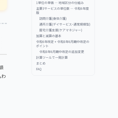
1単位の単価 — 地域区分の仕組み
主要3サービスの単位数 — 令和6年度
版
訪問介護(身体介護)
通所介護(デイサービス・通常規模型)
居宅介護支援(ケアマネジャー)
加算と減算の基本
令和6年改定 + 令和8年6月期中改定の
ポイント
令和8年6月期中改定の追加変更
計算ツールで一発計算
まとめ
額
FAQ
払わ