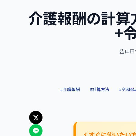
介護報酬の計算
+
山田
#
介護報酬
#
計算方法
#
令和6
⚡ すぐに使いたい