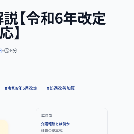
説【令和6年改定
応】
日
•
8分
#
令和8年6月改定
#
処遇改善加算
目次
介護報酬とは何か
計算の基本式