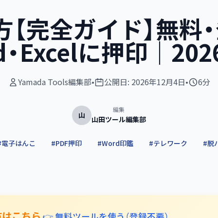
【完全ガイド】無料・
d・Excelに押印｜20
Yamada Tools編集部
•
公開日:
2026年12月4日
•
6分
編集
山
山田ツール編集部
#
電子はんこ
#
PDF押印
#
Word印鑑
#
テレワーク
#
脱
方はこちら
👉 無料ツールを使う（登録不要）