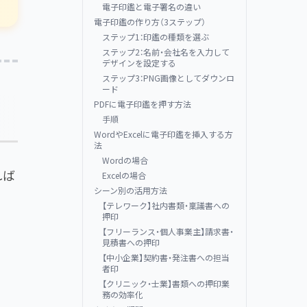
電子印鑑と電子署名の違い
電子印鑑の作り方（3ステップ）
ステップ1：印鑑の種類を選ぶ
ステップ2：名前・会社名を入力して
デザインを設定する
ステップ3：PNG画像としてダウンロ
ード
PDFに電子印鑑を押す方法
手順
WordやExcelに電子印鑑を挿入する方
法
Wordの場合
れば
Excelの場合
シーン別の活用方法
【テレワーク】社内書類・稟議書への
押印
【フリーランス・個人事業主】請求書・
見積書への押印
【中小企業】契約書・発注書への担当
者印
【クリニック・士業】書類への押印業
務の効率化