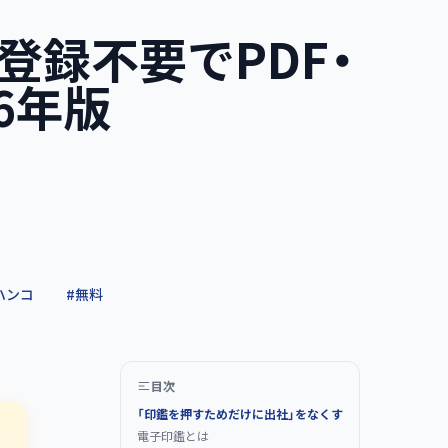
登録不要でPDF・
26年版
ハンコ
#
無料
目次
「印鑑を押すためだけに出社」をなくす
電子印鑑とは