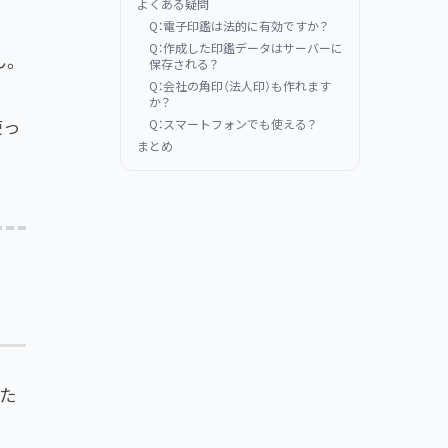
よくある疑問
Q：電子印鑑は法的に有効ですか？
Q：作成した印鑑データはサーバーに
ん。
保存される？
Q：会社の角印（法人印）も作れます
か？
Q：スマートフォンでも使える？
使っ
まとめ
た