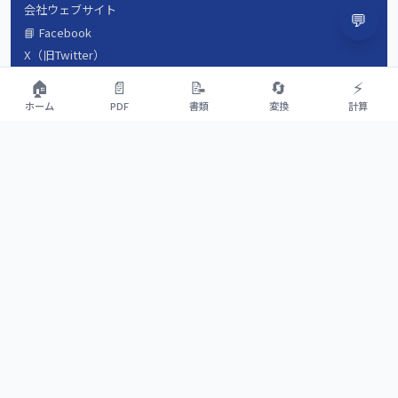
会社ウェブサイト
💬
📘 Facebook
X（旧Twitter）
会社概要
🏠
📄
📝
🔄
⚡
数字で見るyamada-tools.jp
ホーム
PDF
書類
変換
計算
よくある質問（FAQ）
運営ストーリー
💡 ツールをリクエスト
適正利用ガイドライン
お問い合わせ
利用規約
プライバシーポリシー
セキュリティ
特定商取引法に基づく表記
サイトマップ
©
2026
合同会社山田トレード. All rights reserved.