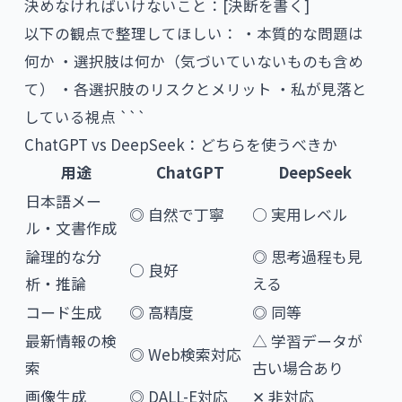
決めなければいけないこと：[決断を書く]
以下の観点で整理してほしい： ・本質的な問題は
何か ・選択肢は何か（気づいていないものも含め
て） ・各選択肢のリスクとメリット ・私が見落と
している視点 ```
ChatGPT vs DeepSeek：どちらを使うべきか
用途
ChatGPT
DeepSeek
日本語メー
◎ 自然で丁寧
○ 実用レベル
ル・文書作成
論理的な分
◎ 思考過程も見
○ 良好
析・推論
える
コード生成
◎ 高精度
◎ 同等
最新情報の検
△ 学習データが
◎ Web検索対応
索
古い場合あり
画像生成
◎ DALL-E対応
✕ 非対応