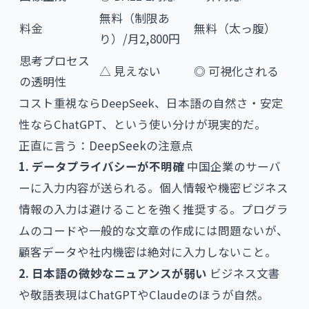
無料（制限あ
料金
無料（太っ腹）
り）/月2,800円
思考プロセス
△ 見えない
◎ 可視化される
の透明性
コスト重視ならDeepSeek、日本語の自然さ・安定
性ならChatGPT、という使い分けが現実的だ。
正直に言う：DeepSeekの注意点
1. データプライバシーが不明確
中国企業のサーバ
ーに入力内容が送られる。個人情報や機密ビジネス
情報の入力は避けることを強く推奨する。プログラ
ムのコードや一般的な文章の作成には問題ないが、
顧客データや社内機密は絶対に入力しないこと。
2. 日本語の微妙なニュアンスが弱い
ビジネス文書
や敬語表現はChatGPTやClaudeのほうが自然。