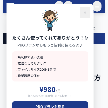
メインコンテンツへスキップ
🌙
ログイン
ホーム
ai
›
›
DeepSeek完全ガイド2026｜無料で使える高性能AIの使い方と活
用法 | AI活用レシピ
たくさん使ってくれてありがとう！✨
←
🤖
AI活用レシピ
に戻る
PROプランならもっと便利に使えるよ♪
✓
無制限で使い放題
レシピ
✓
広告なしでサクサク
DeepSeek完全ガイド2026｜
✓
ファイルサイズ200MBまで
無料で使える高性能AIの使い方
✓
作業履歴の保存
と活用法
¥980
/月
年払いなら¥9,800/年（17%お得！）
📅
2026-01-31
⏱
5分で読める
PROプランを見る