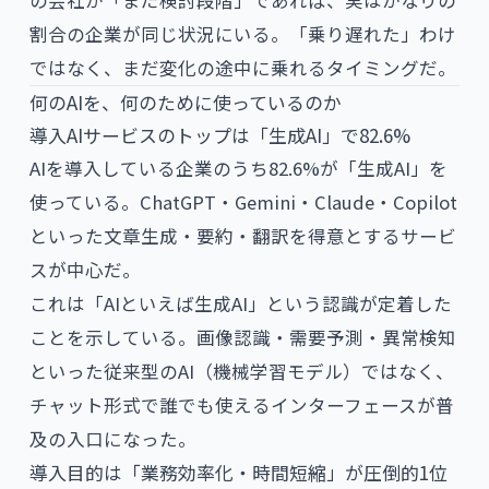
の会社が「まだ検討段階」であれば、実はかなりの
割合の企業が同じ状況にいる。「乗り遅れた」わけ
ではなく、まだ変化の途中に乗れるタイミングだ。
何のAIを、何のために使っているのか
導入AIサービスのトップは「生成AI」で82.6%
AIを導入している企業のうち82.6%が「生成AI」を
使っている。ChatGPT・Gemini・Claude・Copilot
といった文章生成・要約・翻訳を得意とするサービ
スが中心だ。
これは「AIといえば生成AI」という認識が定着した
ことを示している。画像認識・需要予測・異常検知
といった従来型のAI（機械学習モデル）ではなく、
チャット形式で誰でも使えるインターフェースが普
及の入口になった。
導入目的は「業務効率化・時間短縮」が圧倒的1位