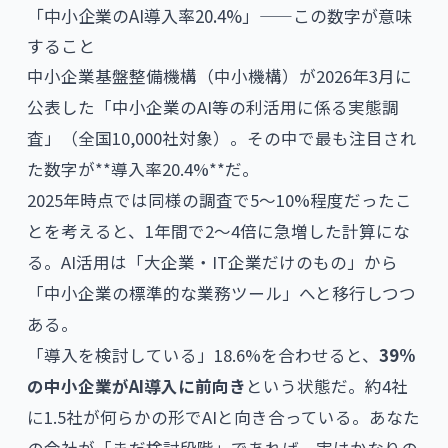
「中小企業のAI導入率20.4%」——この数字が意味
すること
中小企業基盤整備機構（中小機構）が2026年3月に
公表した「中小企業のAI等の利活用に係る実態調
査」（全国10,000社対象）。その中で最も注目され
た数字が**導入率20.4%**だ。
2025年時点では同様の調査で5〜10%程度だったこ
とを考えると、1年間で2〜4倍に急増した計算にな
る。AI活用は「大企業・IT企業だけのもの」から
「中小企業の標準的な業務ツール」へと移行しつつ
ある。
「導入を検討している」18.6%を合わせると、
39%
の中小企業がAI導入に前向き
という状態だ。約4社
に1.5社が何らかの形でAIと向き合っている。あなた