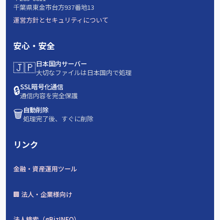
千葉県東金市台方937番地13
運営方針とセキュリティについて
安心・安全
🇯🇵
日本国内サーバー
大切なファイルは日本国内で処理
🔒
SSL暗号化通信
通信内容を完全保護
🗑️
自動削除
処理完了後、すぐに削除
リンク
金融・資産運用ツール
🏢 法人・企業様向け
法人検索（gBizINFO）