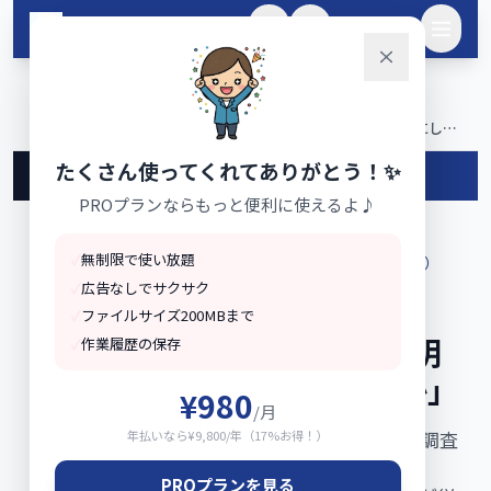
メインコンテンツへスキップ
🌙
ログイン
ホーム
ai
›
›
中小企業のAI導入率20.4%——中小機構2026年調査が明らかにした
「今どこにいるか」 | AI活用レシピ
たくさん使ってくれてありがとう！✨
←
🤖
AI活用レシピ
に戻る
PROプランならもっと便利に使えるよ♪
✓
無制限で使い放題
ガイド
初心者OK
中小企業AI導入実態（中小機構調査）
✓
広告なしでサクサク
中小企業のAI導入率20.4%
✓
ファイルサイズ200MBまで
——中小機構2026年調査が明
✓
作業履歴の保存
らかにした「今どこにいるか」
¥980
/月
中小機構が全国10,000社を対象に実施した実態調査
年払いなら¥9,800/年（17%お得！）
を読み解きます。導入済み82.6%が生成AI活用、
PROプランを見る