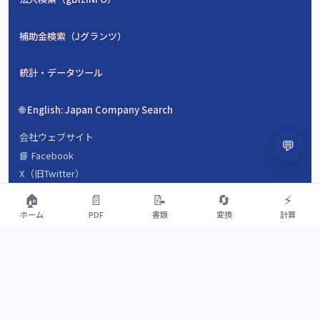
補助金検索（Jグランツ）
統計・データツール
🌐 English: Japan Company Search
会社ウェブサイト
💬
📘 Facebook
X（旧Twitter）
会社概要
🏠
📄
📝
🔄
⚡
数字で見るyamada-tools.jp
ホーム
PDF
書類
変換
計算
よくある質問（FAQ）
運営ストーリー
💡 ツールをリクエスト
適正利用ガイドライン
お問い合わせ
利用規約