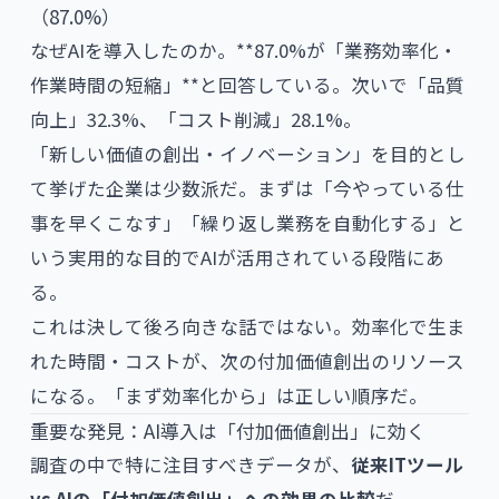
（87.0%）
なぜAIを導入したのか。**87.0%が「業務効率化・
作業時間の短縮」**と回答している。次いで「品質
向上」32.3%、「コスト削減」28.1%。
「新しい価値の創出・イノベーション」を目的とし
て挙げた企業は少数派だ。まずは「今やっている仕
事を早くこなす」「繰り返し業務を自動化する」と
いう実用的な目的でAIが活用されている段階にあ
る。
これは決して後ろ向きな話ではない。効率化で生ま
れた時間・コストが、次の付加価値創出のリソース
になる。「まず効率化から」は正しい順序だ。
重要な発見：AI導入は「付加価値創出」に効く
調査の中で特に注目すべきデータが、
従来ITツール