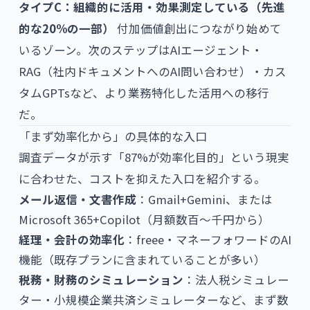
タイプC：組織的に活用・効果測定している（先進
的な20%の一部）
付加価値創出につながり始めて
いるゾーン。次のステップはAIエージェント・
RAG（社内ドキュメントへのAI問い合わせ）・カス
タムGPTsなど、より業務特化した活用への移行
だ。
「まず効率化から」の具体的な入口
調査データが示す「87%が効率化目的」という現実
に合わせた、コストを抑えた入口を紹介する。
メール返信・文書作成
：Gmail+Gemini、または
Microsoft 365+Copilot（月額数百〜千円から）
経理・会計の効率化
：freee・マネーフォワードのAI
機能（既存プランに含まれていることが多い）
税務・財務のシミュレーション
：
法人税シミュレー
ター
・
小規模企業共済シミュレーター
など、まず数