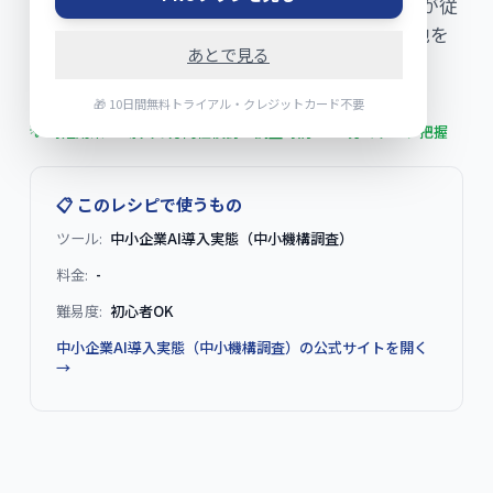
87%が効率化目的、AI導入の付加価値創出効果が従
来ITの3倍。データから見える中小企業の現在地を
あとで見る
解説。
🎁 10日間無料トライアル・クレジットカード不要
📅
2026-07-25
⏱
7分
💡 時短効果:
AI導入の方向性検討・調査時間 → 30分でデータ把握
📋 このレシピで使うもの
ツール:
中小企業AI導入実態（中小機構調査）
料金:
-
難易度:
初心者OK
中小企業AI導入実態（中小機構調査）
の公式サイトを開く
→